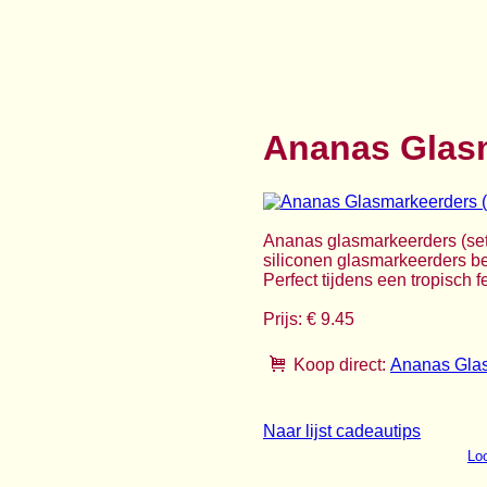
Ananas Glasm
Ananas glasmarkeerders (set
siliconen glasmarkeerders bev
Perfect tijdens een tropisch f
Prijs: € 9.45
Koop direct:
Ananas Glas
Naar lijst cadeautips
Loo