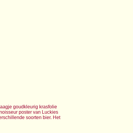
laagje goudkleurig krasfolie
nnoisseur poster van Luckies
erschillende soorten bier. Het