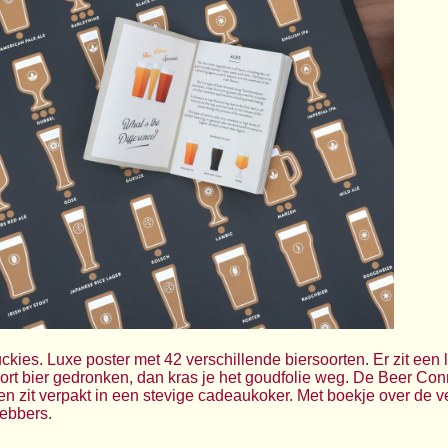
kies. Luxe poster met 42 verschillende biersoorten. Er zit een 
soort bier gedronken, dan kras je het goudfolie weg. De Beer Co
 en zit verpakt in een stevige cadeaukoker. Met boekje over de v
hebbers.