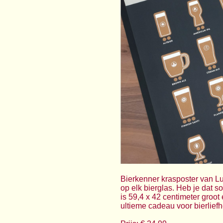
Bierkenner krasposter van Luc
op elk bierglas. Heb je dat 
is 59,4 x 42 centimeter groot
ultieme cadeau voor bierlief