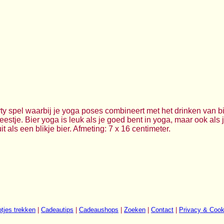
y spel waarbij je yoga poses combineert met het drinken van bie
estje. Bier yoga is leuk als je goed bent in yoga, maar ook als
it als een blikje bier. Afmeting: 7 x 16 centimeter.
tjes trekken
|
Cadeautips
|
Cadeaushops
|
Zoeken
|
Contact
|
Privacy & Cook