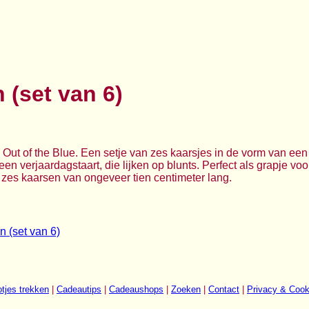
 (set van 6)
 Out of the Blue. Een setje van zes kaarsjes in de vorm van een j
een verjaardagstaart, die lijken op blunts. Perfect als grapje voo
en zes kaarsen van ongeveer tien centimeter lang.
n (set van 6)
tjes trekken
|
Cadeautips
|
Cadeaushops
|
Zoeken
|
Contact
|
Privacy & Cook