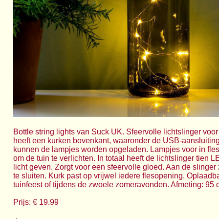
Bottle string lights van Suck UK. Sfeervolle lichtslinger voor 
heeft een kurken bovenkant, waaronder de USB-aansluiting
kunnen de lampjes worden opgeladen. Lampjes voor in fles:
om de tuin te verlichten. In totaal heeft de lichtslinger tie
licht geven. Zorgt voor een sfeervolle gloed. Aan de slinger 
te sluiten. Kurk past op vrijwel iedere flesopening. Oplaadb
tuinfeest of tijdens de zwoele zomeravonden. Afmeting: 95 c
Prijs: € 19.99