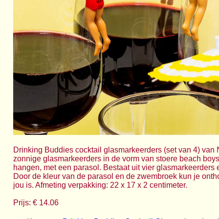
Drinking Buddies cocktail glasmarkeerders (set van 4) va
zonnige glasmarkeerders in de vorm van stoere beach boys 
hangen, met een parasol. Bestaat uit vier glasmarkeerders e
Door de kleur van de parasol en de zwembroek kun je onth
jou is. Afmeting verpakking: 22 x 17 x 2 centimeter.
Prijs: € 14.06