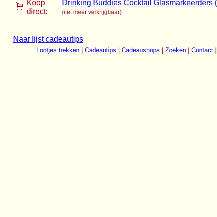
Koop
Drinking Buddies Cocktail Glasmarkeerders (
direct:
niet meer verkrijgbaar)
Naar lijst cadeautips
Lootjes trekken
|
Cadeautips
|
Cadeaushops
|
Zoeken
|
Contact