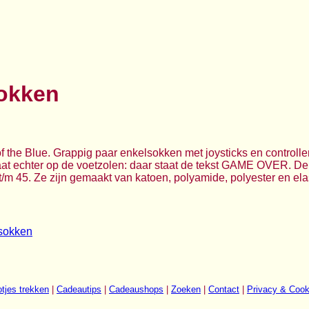
okken
 the Blue. Grappig paar enkelsokken met joysticks en controll
at echter op de voetzolen: daar staat de tekst GAME OVER. De 
m 45. Ze zijn gemaakt van katoen, polyamide, polyester en ela
sokken
tjes trekken
|
Cadeautips
|
Cadeaushops
|
Zoeken
|
Contact
|
Privacy & Cook