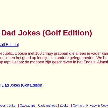
 Dad Jokes (Golf Edition)
epublic. Doosje met 100 cringy grappen die alleen je vader ka
es, doen het goed op feestjes en andere gelegenheden. We belo
p tapt. Let op: de moppen zijn geschreven in het Engels. Afmeti
c Dad Jokes (Golf Edition)
tjes trekken
|
Cadeautips
|
Cadeaushops
|
Zoeken
|
Contact
|
Privacy & Cook