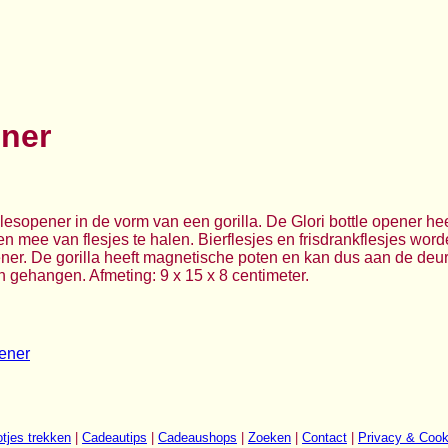
ener
lesopener in de vorm van een gorilla. De Glori bottle opener he
 mee van flesjes te halen. Bierflesjes en frisdrankflesjes wo
ener. De gorilla heeft magnetische poten en kan dus aan de deur
gehangen. Afmeting: 9 x 15 x 8 centimeter.
pener
tjes trekken
|
Cadeautips
|
Cadeaushops
|
Zoeken
|
Contact
|
Privacy & Cook