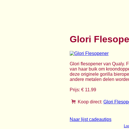
Glori Flesop
Glori flesopener van Qualy. F
van haar buik om kroondoppen
deze originele gorilla bierop
andere metalen delen worden 
Prijs: € 11.99
Koop direct:
Glori Fleso
Naar lijst cadeautips
Loo