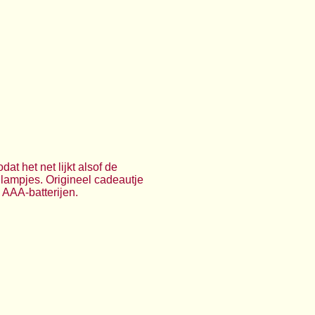
at het net lijkt alsof de
edlampjes. Origineel cadeautje
2 AAA-batterijen.