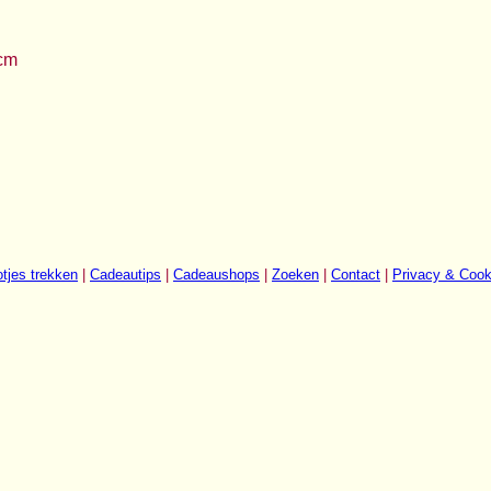
 cm
tjes trekken
|
Cadeautips
|
Cadeaushops
|
Zoeken
|
Contact
|
Privacy & Cook