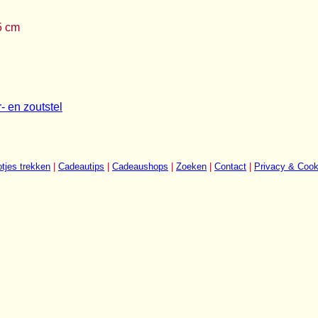
,5 cm
- en zoutstel
tjes trekken
|
Cadeautips
|
Cadeaushops
|
Zoeken
|
Contact
|
Privacy & Cook