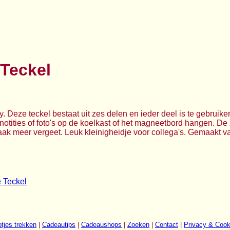
Teckel
. Deze teckel bestaat uit zes delen en ieder deel is te gebruik
otities of foto's op de koelkast of het magneetbord hangen. De 
raak meer vergeet. Leuk kleinigheidje voor collega's. Gemaakt
 Teckel
tjes trekken
|
Cadeautips
|
Cadeaushops
|
Zoeken
|
Contact
|
Privacy & Cook