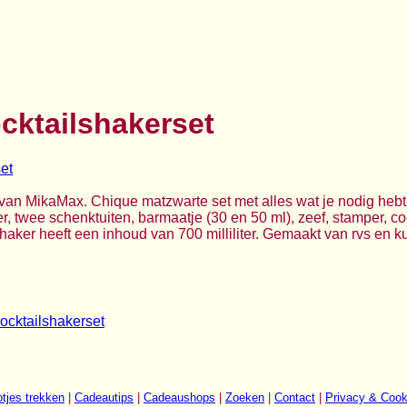
cktailshakerset
van MikaMax. Chique matzwarte set met alles wat je nodig hebt o
, twee schenktuiten, barmaatje (30 en 50 ml), zeef, stamper, co
aker heeft een inhoud van 700 milliliter. Gemaakt van rvs en ku
ocktailshakerset
tjes trekken
|
Cadeautips
|
Cadeaushops
|
Zoeken
|
Contact
|
Privacy & Cook