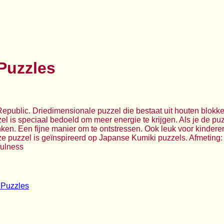
Puzzles
Republic. Driedimensionale puzzel die bestaat uit houten blokk
l is speciaal bedoeld om meer energie te krijgen. Als je de puz
en. Een fijne manier om te ontstressen. Ook leuk voor kinderen!
 puzzel is geïnspireerd op Japanse Kumiki puzzels. Afmeting: 7
fulness
 Puzzles