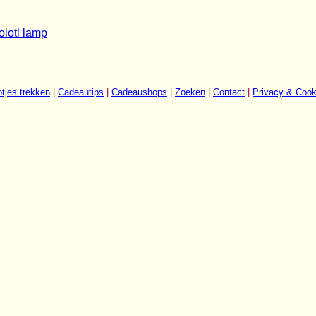
olotl lamp
tjes trekken
|
Cadeautips
|
Cadeaushops
|
Zoeken
|
Contact
|
Privacy & Cook