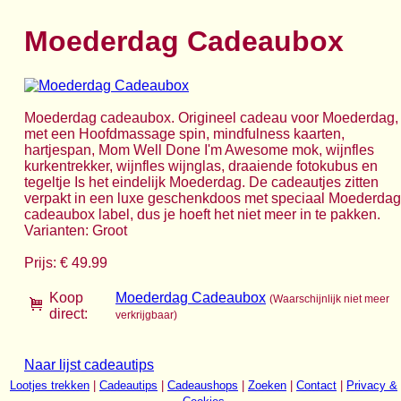
Moederdag Cadeaubox
Moederdag cadeaubox. Origineel cadeau voor Moederdag,
met een Hoofdmassage spin, mindfulness kaarten,
hartjespan, Mom Well Done I'm Awesome mok, wijnfles
kurkentrekker, wijnfles wijnglas, draaiende fotokubus en
tegeltje Is het eindelijk Moederdag. De cadeautjes zitten
verpakt in een luxe geschenkdoos met speciaal Moederdag
cadeaubox label, dus je hoeft het niet meer in te pakken.
Varianten: Groot
Prijs: € 49.99
Koop
Moederdag Cadeaubox
(Waarschijnlijk niet meer
direct:
verkrijgbaar)
Naar lijst cadeautips
Lootjes trekken
|
Cadeautips
|
Cadeaushops
|
Zoeken
|
Contact
|
Privacy &