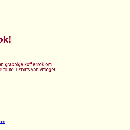
ok!
 Een grappige koffiemok om
foute T-shirts van vroeger.
ies