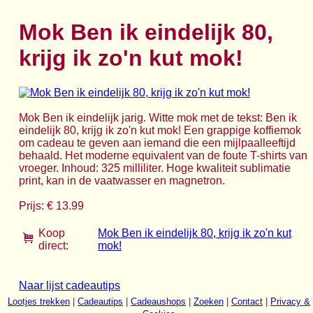
Mok Ben ik eindelijk 80,
krijg ik zo'n kut mok!
Mok Ben ik eindelijk jarig. Witte mok met de tekst: Ben ik
eindelijk 80, krijg ik zo'n kut mok! Een grappige koffiemok
om cadeau te geven aan iemand die een mijlpaalleeftijd
behaald. Het moderne equivalent van de foute T-shirts van
vroeger. Inhoud: 325 milliliter. Hoge kwaliteit sublimatie
print, kan in de vaatwasser en magnetron.
Prijs: € 13.99
Koop
Mok Ben ik eindelijk 80, krijg ik zo'n kut
direct:
mok!
Naar lijst cadeautips
Lootjes trekken
|
Cadeautips
|
Cadeaushops
|
Zoeken
|
Contact
|
Privacy &