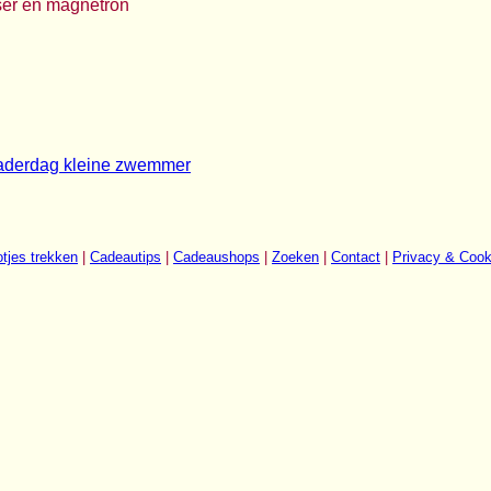
ser en magnetron
aderdag kleine zwemmer
tjes trekken
|
Cadeautips
|
Cadeaushops
|
Zoeken
|
Contact
|
Privacy & Cook