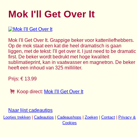
Mok I'll Get Over It
Mok I'll Get Over It. Grappige beker voor kattenliefhebbers.
Op de mok staat een kat die heel dramatisch is gaan
liggen, met de tekst: I'll get over it. I just need to be dramatic
first. De beker wordt bedrukt met hoge kwaliteit
sublimatieprint, kan in vaatwasser en magnetron. De beker
heeft een inhoud van 325 milliliter.
Prijs: € 13.99
Koop direct:
Mok I'll Get Over It
Naar lijst cadeautips
Lootjes trekken
|
Cadeautips
|
Cadeaushops
|
Zoeken
|
Contact
|
Privacy &
Cookies