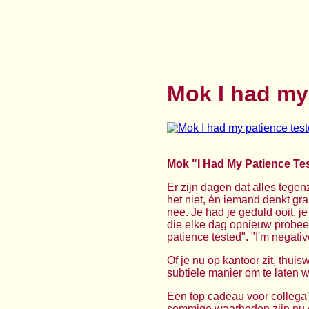
Mok I had my
Mok "I Had My Patience Tes
Er zijn dagen dat alles tegen
het niet, én iemand denkt gr
nee. Je had je geduld ooit, je
die elke dag opnieuw probeert
patience tested". "I'm negati
Of je nu op kantoor zit, thui
subtiele manier om te laten w
Een top cadeau voor collega'
sommige waarheden zijn nu een