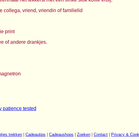
 collega, vriend, vriendin of familielid
e print
ee of andere drankjes.
magnetron
 patience tested
tjes trekken
|
Cadeautips
|
Cadeaushops
|
Zoeken
|
Contact
|
Privacy & Cook