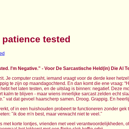
 patience tested
ted. I'm Negative." - Voor De Sarcastische Held(in) Die Al 
zit. Je computer crasht, iemand vraagt voor de derde keer hetze
appig te zijn op maandagochtend. En dan komt die ene vraag: “
 hebt het laten testen, en de uitslag is binnen: negatief. Deze m
 kalm te blijven - maar wiens innerlijke sarcast zelden echt sla
ve." vat dat gevoel haarscherp samen. Droog. Grappig. En heerlijk
swerkt, of in een huishouden probeert te functioneren zonder gek
eten: "ik doe m'n best, maar verwacht niet te veel."
s met korte lontjes, vrienden met veel verantwoordelijkheden, o
maal het lekkerst met een flinke slok koffie erbij.