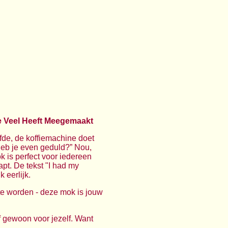
Te Veel Heeft Meegemaakt
lfde, de koffiemachine doet
Heb je even geduld?” Nou,
ok is perfect voor iedereen
apt. De tekst "I had my
 eerlijk.
 te worden - deze mok is jouw
f gewoon voor jezelf. Want