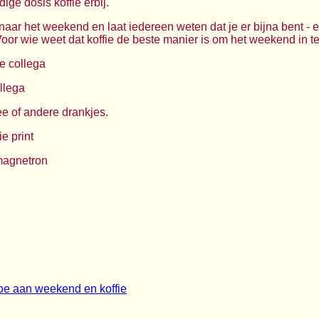
ge dosis koffie erbij.
it naar het weekend en laat iedereen weten dat je er bijna bent -
Voor wie weet dat koffie de beste manier is om het weekend in te
e collega
ollega
ee of andere drankjes.
e print
magnetron
oe aan weekend en koffie