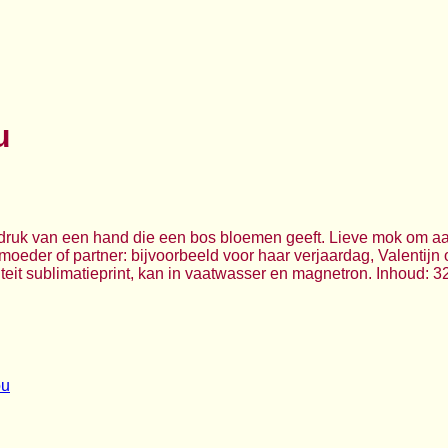
u
ruk van een hand die een bos bloemen geeft. Lieve mok om aan
, moeder of partner: bijvoorbeeld voor haar verjaardag, Valentij
eit sublimatieprint, kan in vaatwasser en magnetron. Inhoud: 325 
ou