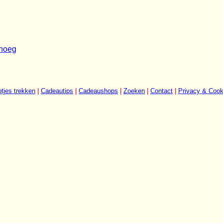
noeg
tjes trekken
|
Cadeautips
|
Cadeaushops
|
Zoeken
|
Contact
|
Privacy & Cook