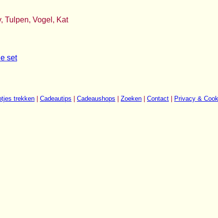
, Tulpen, Vogel, Kat
e set
tjes trekken
|
Cadeautips
|
Cadeaushops
|
Zoeken
|
Contact
|
Privacy & Cook