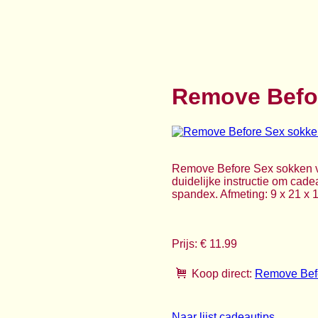
Remove Befo
Remove Before Sex sokken va
duidelijke instructie om cade
spandex. Afmeting: 9 x 21 x 1
Prijs: € 11.99
Koop direct:
Remove Bef
Naar lijst cadeautips