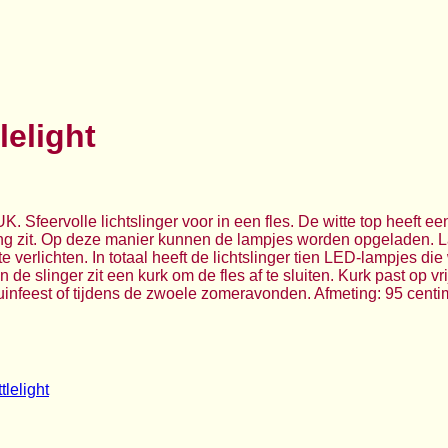
lelight
UK. Sfeervolle lichtslinger voor in een fles. De witte top heeft 
g zit. Op deze manier kunnen de lampjes worden opgeladen. La
e verlichten. In totaal heeft de lichtslinger tien LED-lampjes di
 de slinger zit een kurk om de fles af te sluiten. Kurk past op vr
uinfeest of tijdens de zwoele zomeravonden. Afmeting: 95 centim
lelight