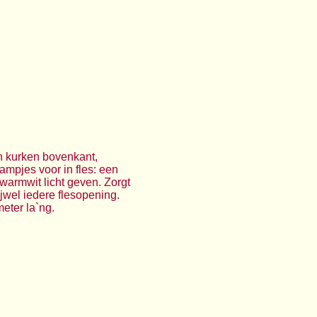
een kurken bovenkant,
mpjes voor in fles: een
e warmwit licht geven. Zorgt
ijwel iedere flesopening.
eter la`ng.