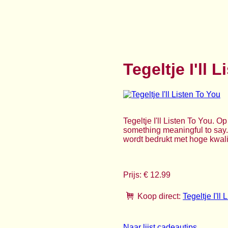
Tegeltje I'll 
Tegeltje I'll Listen To You. Op
something meaningful to say.
wordt bedrukt met hoge kwalit
Prijs: € 12.99
Koop direct:
Tegeltje I'll
Naar lijst cadeautips