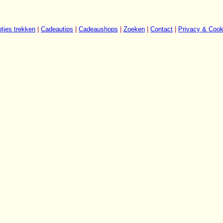
tjes trekken
|
Cadeautips
|
Cadeaushops
|
Zoeken
|
Contact
|
Privacy & Cook