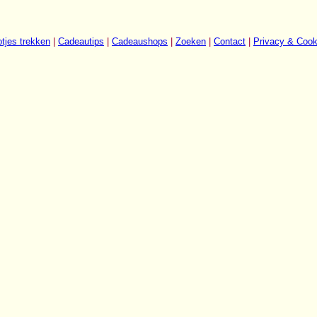
tjes trekken
|
Cadeautips
|
Cadeaushops
|
Zoeken
|
Contact
|
Privacy & Cook