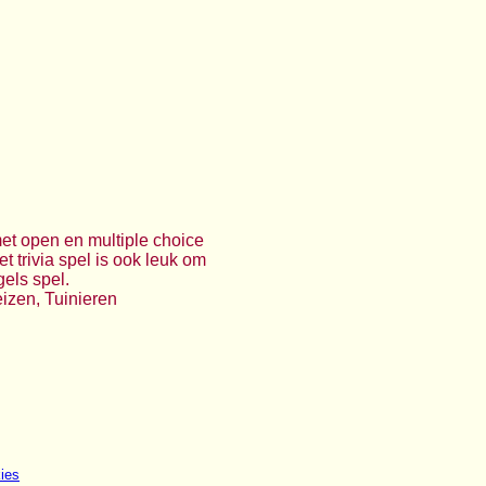
met open en multiple choice
t trivia spel is ook leuk om
gels spel.
eizen, Tuinieren
ies