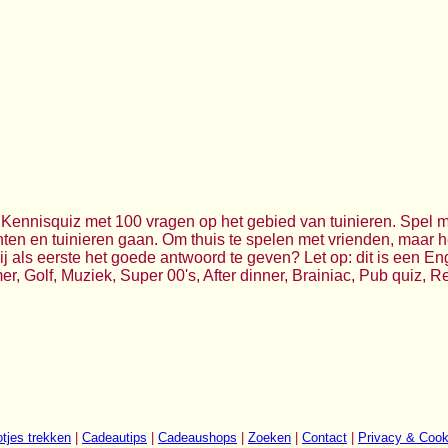
c. Kennisquiz met 100 vragen op het gebied van tuinieren. Spel 
ten en tuinieren gaan. Om thuis te spelen met vrienden, maar he
j als eerste het goede antwoord te geven? Let op: dit is een En
, Golf, Muziek, Super 00's, After dinner, Brainiac, Pub quiz, R
tjes trekken
|
Cadeautips
|
Cadeaushops
|
Zoeken
|
Contact
|
Privacy & Cook