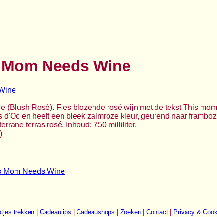
s Mom Needs Wine
e (Blush Rosé). Fles blozende rosé wijn met de tekst This mo
s d'Oc en heeft een bleek zalmroze kleur, geurend naar framboz
rrane terras rosé. Inhoud: 750 milliliter.
)
is Mom Needs Wine
tjes trekken
|
Cadeautips
|
Cadeaushops
|
Zoeken
|
Contact
|
Privacy & Cook