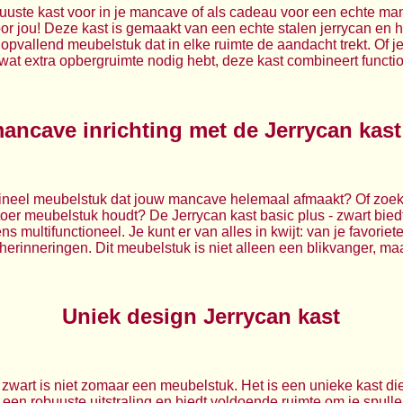
uuste kast voor in je mancave of als cadeau voor een echte ma
oor jou! Deze kast is gemaakt van een echte stalen jerrycan en he
pvallend meubelstuk dat in elke ruimte de aandacht trekt. Of je
t extra opbergruimte nodig hebt, deze kast combineert functiona
mancave inrichting met de Jerrycan kast
gineel meubelstuk dat jouw mancave helemaal afmaakt? Of zoek
oer meubelstuk houdt? De Jerrycan kast basic plus - zwart biedt
ns multifunctioneel. Je kunt er van alles in kwijt: van je favoriet
herinneringen. Dit meubelstuk is niet alleen een blikvanger, ma
Uniek design Jerrycan kast
- zwart is niet zomaar een meubelstuk. Het is een unieke kast d
t een robuuste uitstraling en biedt voldoende ruimte om je spulle