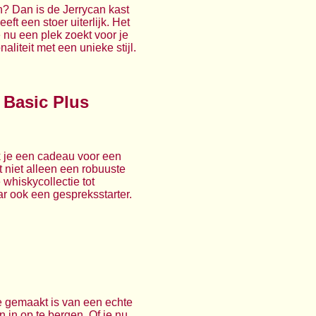
n? Dan is de Jerrycan kast
eft een stoer uiterlijk. Het
 nu een plek zoekt voor je
liteit met een unieke stijl.
 Basic Plus
 je een cadeau voor een
 niet alleen een robuuste
e whiskycollectie tot
ar ook een gespreksstarter.
ie gemaakt is van een echte
n in op te bergen. Of je nu