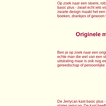
Op zoek naar een stoere, rob
basic plus - zwart echt iets v
zwarte design maakt het een o
boeken, drankjes of gewoon wa
Originele 
Ben je op zoek naar een ori
echte man die wel van een st
uitstraling maar is ook nog ee
gereedschap of persoonlijke 
De Jerrycan kast basic plus 
stalen jerrycan. De kast heef