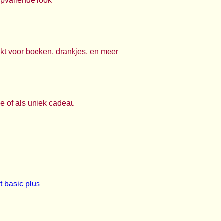
opvallende look
ikt voor boeken, drankjes, en meer
e of als uniek cadeau
t basic plus