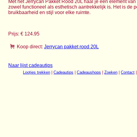
Met het Jerrycan Pakket Rood 20L haal je een element van or
zowel functioneel als esthetisch aantrekkelijk is. Het is de 
bruikbaarheid en stijl voor elke ruimte.
Prijs: € 124.95
Koop direct:
Jerrycan pakket rood 20L
Naar lijst cadeautips
Lootjes trekken
|
Cadeautips
|
Cadeaushops
|
Zoeken
|
Contact