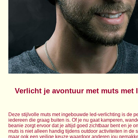
Verlicht je avontuur met muts met l
Deze stijlvolle muts met ingebouwde led-verlichting is de p
iedereen die graag buiten is. Of je nu gaat kamperen, wand
beanie zorgt ervoor dat je altijd goed zichtbaar bent en je o
muts is niet alleen handig tijdens outdoor activiteiten in de
maar ook een veilige keuze waardoor anderen jou gemakke