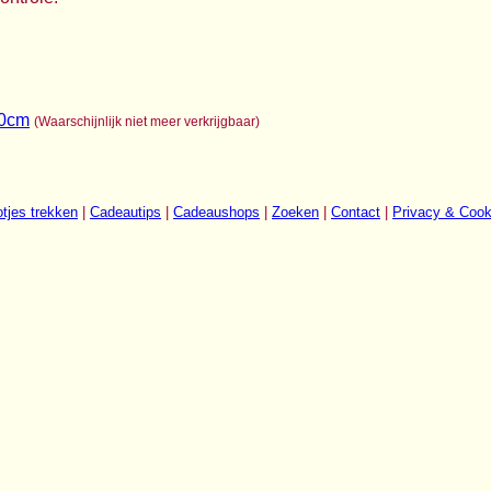
50cm
(Waarschijnlijk niet meer verkrijgbaar)
tjes trekken
|
Cadeautips
|
Cadeaushops
|
Zoeken
|
Contact
|
Privacy & Cook