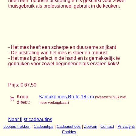
heeft een robuuste uitstraling en is geschikt voor zowel
thuisgebruik als professioneel gebruik in de keuken.
- Het mes heeft een scherpe en duurzame snijkant
- De uitstraling van het mes is stoer en robuust
- Het mes ligt perfect in de hand en is gemakkelijk te
gebruiken voor zowel beginnende als ervaren koks!
Prijs: € 67.50
Koop
Santuko mes Brute 18 cm
(Waarschijnlijk niet
direct:
meer verkrijgbaar)
Naar lijst cadeautips
Lootjes trekken
|
Cadeautips
|
Cadeaushops
|
Zoeken
|
Contact
|
Privacy &
Cookies