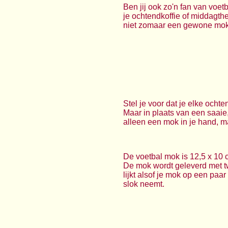
Ben jij ook zo'n fan van voet
je ochtendkoffie of middagth
niet zomaar een gewone mok. 
Stel je voor dat je elke ochte
Maar in plaats van een saaie
alleen een mok in je hand, m
De voetbal mok is 12,5 x 10 c
De mok wordt geleverd met t
lijkt alsof je mok op een paa
slok neemt.