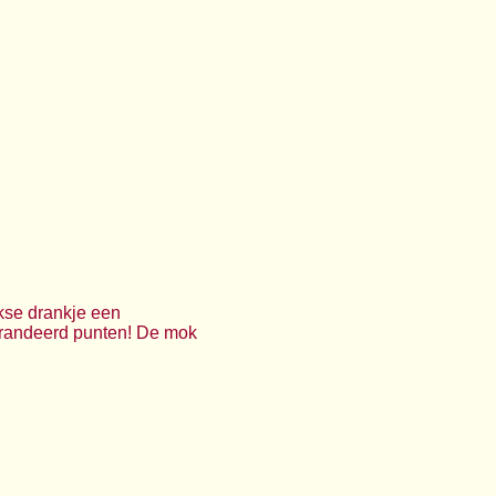
kse drankje een
garandeerd punten! De mok