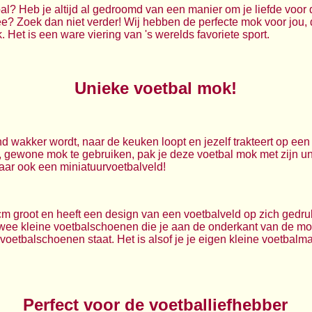
bal? Heb je altijd al gedroomd van een manier om je liefde voor
ee? Zoek dan niet verder! Wij hebben de perfecte mok voor jou,
Het is een ware viering van 's werelds favoriete sport.
Unieke voetbal mok!
nd wakker wordt, naar de keuken loopt en jezelf trakteert op een h
, gewone mok te gebruiken, pak je deze voetbal mok met zijn un
aar ook een miniatuurvoetbalveld!
m groot en heeft een design van een voetbalveld op zich gedrukt
wee kleine voetbalschoenen die je aan de onderkant van de mok
r voetbalschoenen staat. Het is alsof je je eigen kleine voetbalm
Perfect voor de voetballiefhebber